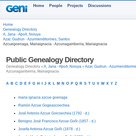
Home
People
Projects
Discussions
Home
Genealogy Directory
A, Jana - Aþoð, Noiuya
Azar, Gudrun - Azurmenditormes, Santos
Azcuegoenaga, Mariaignacia - Azcunagairiberria, Mariaignacia
Public Genealogy Directory
Genealogy Directory »
A, Jana - Aþoð, Noiuya
»
Azar, Gudrun - Azurmenditorme
Azcunagairiberria, Mariaignacia
A
B
C
D
E
F
G
H
I
J
K
L
M
N
O
P
Q
R
S
T
U
V
W
X
Y
Z
maria ignacia azcue goenaga
Ramón Azcue Gogeascoechea
José Antonio Azcue Goicoechea (1792 - d.)
Benigno José Francisco Azcue Goñi (1857 - d.)
Josefa Antonia Azcue Goñi (1878 - d.)