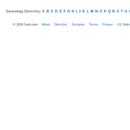
Genealogy Directory:
A
B
C
D
E
F
G
H
I
J
K
L
M
N
O
P
Q
R
S
T
U
© 2026 Geni.com
About
Directory
Surname
Terms
Privacy
US State