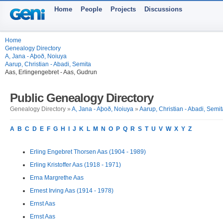
Home
People
Projects
Discussions
Home
Genealogy Directory
A, Jana - Aþoð, Noiuya
Aarup, Christian - Abadi, Semita
Aas, Erlingengebret - Aas, Gudrun
Public Genealogy Directory
Genealogy Directory »
A, Jana - Aþoð, Noiuya
»
Aarup, Christian - Abadi, Semit
A
B
C
D
E
F
G
H
I
J
K
L
M
N
O
P
Q
R
S
T
U
V
W
X
Y
Z
Erling Engebret Thorsen Aas (1904 - 1989)
Erling Kristoffer Aas (1918 - 1971)
Erna Margrethe Aas
Ernest Irving Aas (1914 - 1978)
Ernst Aas
Ernst Aas