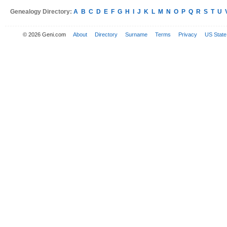
Genealogy Directory:
A
B
C
D
E
F
G
H
I
J
K
L
M
N
O
P
Q
R
S
T
U
© 2026 Geni.com
About
Directory
Surname
Terms
Privacy
US State