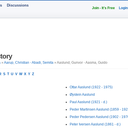
ts
Discussions
Join - It's Free
Login
tory
a
»
Aarup, Christian - Abadi, Semita
» Aaslund, Gunvor - Aasma, Guido
R
S
T
U
V
W
X
Y
Z
Ottar Aaslund (1922 - 1975)
Øystein Aaslund
Paul Aaslund (1921 - d.)
Peder Martinsen Aaslund (1859 - 192
Peder Pedersen Aaslund (1902 - 197
Peter Iversen Aaslund (1861 - d.)