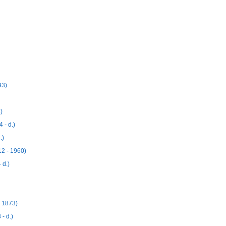
93)
)
 - d.)
.)
12 - 1960)
 d.)
- 1873)
- d.)