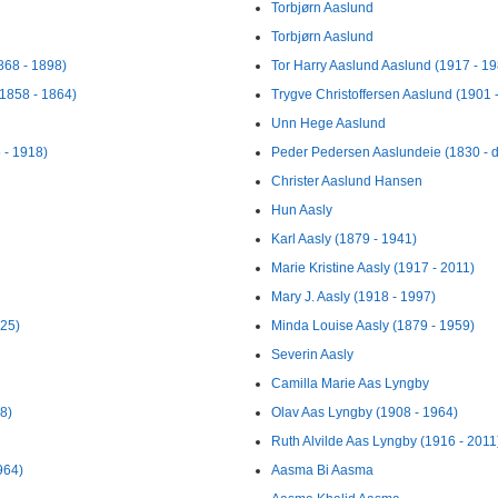
Torbjørn Aaslund
Torbjørn Aaslund
868 - 1898)
Tor Harry Aaslund Aaslund (1917 - 19
(1858 - 1864)
Trygve Christoffersen Aaslund (1901 -
Unn Hege Aaslund
 - 1918)
Peder Pedersen Aaslundeie (1830 - d
Christer Aaslund Hansen
Hun Aasly
Karl Aasly (1879 - 1941)
Marie Kristine Aasly (1917 - 2011)
Mary J. Aasly (1918 - 1997)
925)
Minda Louise Aasly (1879 - 1959)
Severin Aasly
Camilla Marie Aas Lyngby
98)
Olav Aas Lyngby (1908 - 1964)
Ruth Alvilde Aas Lyngby (1916 - 2011
964)
Aasma Bi Aasma