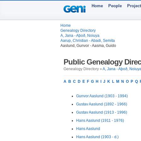
Home
People
Projec
Home
Genealogy Directory
A, Jana - Aþoð, Noiuya
Aarup, Christian - Abadi, Semita
Aaslund, Gunvor - Aasma, Guido
Public Genealogy Direc
Genealogy Directory »
A, Jana - Aþoð, Noiuy
A
B
C
D
E
F
G
H
I
J
K
L
M
N
O
P
Q
Gunvor Aaslund (1903 - 1994)
Gustav Aaslund (1892 - 1966)
Gustav Aaslund (1913 - 1996)
Hans Aaslund (1911 - 1976)
Hans Aaslund
Hans Aaslund (1903 - d.)