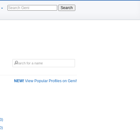
Search
NEW!
View Popular Profiles on Geni!
3)
0)