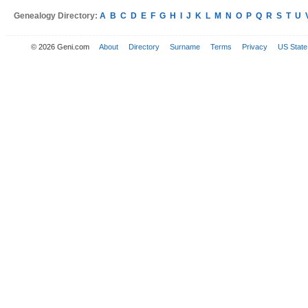
Genealogy Directory:
A
B
C
D
E
F
G
H
I
J
K
L
M
N
O
P
Q
R
S
T
U
© 2026 Geni.com
About
Directory
Surname
Terms
Privacy
US State