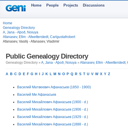
Home
People
Projects
Discussions
Home
Genealogy Directory
A, Jana - Aþoð, Noiuya
Afanasev, Efim - Afwetterstedt, Carlgustafrobert
Afanasev, Vasilij - Afanasev, Vladimir
Public Genealogy Directory
Genealogy Directory »
A, Jana - Aþoð, Noiuya
»
Afanasev, Efim - Afwetterstedt,
A
B
C
D
E
F
G
H
I
J
K
L
M
N
O
P
Q
R
S
T
U
V
W
X
Y
Z
Василий Матвеевич Афанасьев (1850 - 1900)
Василий Ми Афанасьев
Василий Михайлович Афанасьев (1900 - d.)
Василий Михайлович Афанасьев (1906 - d.)
Василий Михайлович Афанасьев (1929 - d.)
Василий Михайлович Афанасьев (1888 - d.)