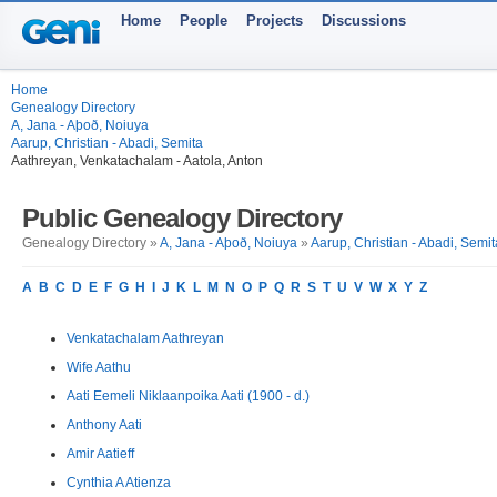
Home
People
Projects
Discussions
Home
Genealogy Directory
A, Jana - Aþoð, Noiuya
Aarup, Christian - Abadi, Semita
Aathreyan, Venkatachalam - Aatola, Anton
Public Genealogy Directory
Genealogy Directory »
A, Jana - Aþoð, Noiuya
»
Aarup, Christian - Abadi, Semit
A
B
C
D
E
F
G
H
I
J
K
L
M
N
O
P
Q
R
S
T
U
V
W
X
Y
Z
Venkatachalam Aathreyan
Wife Aathu
Aati Eemeli Niklaanpoika Aati (1900 - d.)
Anthony Aati
Amir Aatieff
Cynthia A Atienza