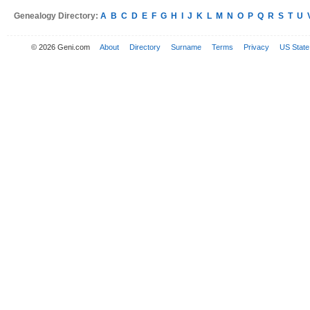
Genealogy Directory:
A
B
C
D
E
F
G
H
I
J
K
L
M
N
O
P
Q
R
S
T
U
© 2026 Geni.com
About
Directory
Surname
Terms
Privacy
US State