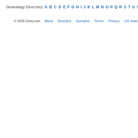
Genealogy Directory:
A
B
C
D
E
F
G
H
I
J
K
L
M
N
O
P
Q
R
S
T
U
© 2026 Geni.com
About
Directory
Surname
Terms
Privacy
US State