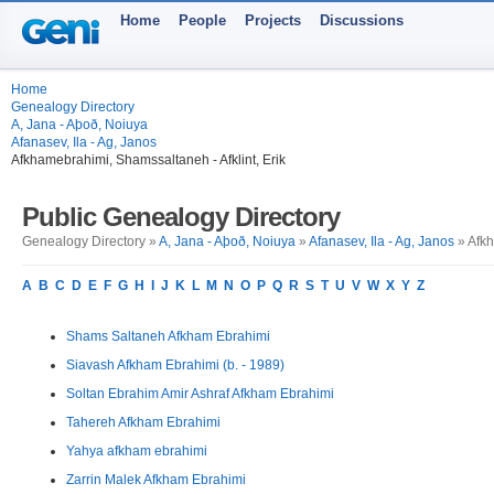
Home
People
Projects
Discussions
Home
Genealogy Directory
A, Jana - Aþoð, Noiuya
Afanasev, Ila - Ag, Janos
Afkhamebrahimi, Shamssaltaneh - Afklint, Erik
Public Genealogy Directory
Genealogy Directory »
A, Jana - Aþoð, Noiuya
»
Afanasev, Ila - Ag, Janos
» Afkh
A
B
C
D
E
F
G
H
I
J
K
L
M
N
O
P
Q
R
S
T
U
V
W
X
Y
Z
Shams Saltaneh Afkham Ebrahimi
Siavash Afkham Ebrahimi (b. - 1989)
Soltan Ebrahim Amir Ashraf Afkham Ebrahimi
Tahereh Afkham Ebrahimi
Yahya afkham ebrahimi
Zarrin Malek Afkham Ebrahimi