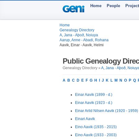
Home
People
Projec
Home
Genealogy Directory
A, Jana - Aþoð, Noiuya
Aarup, Anne - Abadi, Rohana
Aavik, Einar - Aavik, Helmi
Public Genealogy Direc
Genealogy Directory »
A, Jana - Aþoð, Noiuy
A
B
C
D
E
F
G
H
I
J
K
L
M
N
O
P
Q
Einar Aavik (1899 - d.)
Einar Aavik (1923 - d.)
Einar Arild Nilsen Aavik (1920 - 1959)
Einari Aavik
Eino Aavik (1935 - 2015)
Eino Aavik (1933 - 2003)