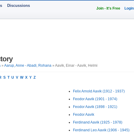
ts
Discussions
Join - It's Free
Login
tory
a
»
Aarup, Anne - Abadi, Rohana
» Aavik, Einar - Aavik, Helmi
R
S
T
U
V
W
X
Y
Z
Felix Arnold Aavik (1912 - 1937)
Feodor Aavik (1901 - 1974)
Feodor Aavik (1898 - 1921)
Feodor Aavik
Ferdinand Aavik (1925 - 1978)
Ferdinand Leo Aavik (1906 - 1945)