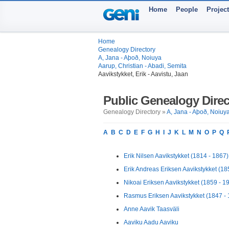
Home
People
Projec
Home
Genealogy Directory
A, Jana - Aþoð, Noiuya
Aarup, Christian - Abadi, Semita
Aavikstykket, Erik - Aavistu, Jaan
Public Genealogy Direc
Genealogy Directory »
A, Jana - Aþoð, Noiuy
A
B
C
D
E
F
G
H
I
J
K
L
M
N
O
P
Q
Erik Nilsen Aavikstykket (1814 - 1867)
Erik Andreas Eriksen Aavikstykket (18
Nikoai Eriksen Aavikstykket (1859 - 1
Rasmus Eriksen Aavikstykket (1847 -
Anne Aavik Taasväli
Aaviku Aadu Aaviku