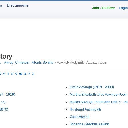
ts
Discussions
Join - It's Free
Login
tory
a
»
Aarup, Christian - Abadi, Semita
» Aavikstykket, Erik - Aavistu, Jaan
R
S
T
U
V
W
X
Y
Z
Evald Aavingu (1919 - 2000)
57 - 1919)
Martha Elisabeth Urve Aavingu Peelm
923)
Mihkel Aavingu Peelmann (1907 - 19
 1870)
Husband Aavinipatti
Garrit Aavink
Johanna Geertruij Aavink