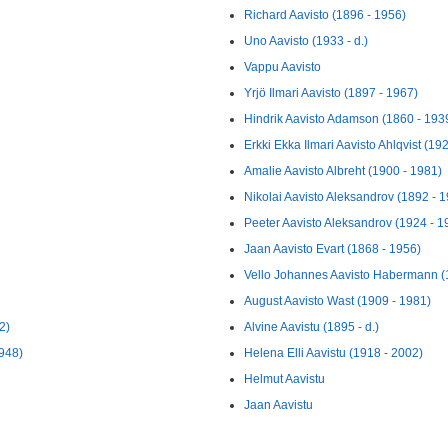
Richard Aavisto (1896 - 1956)
Uno Aavisto (1933 - d.)
Vappu Aavisto
Yrjö Ilmari Aavisto (1897 - 1967)
Hindrik Aavisto Adamson (1860 - 193
Erkki Ekka Ilmari Aavisto Ahlqvist (19
Amalie Aavisto Albreht (1900 - 1981)
Nikolai Aavisto Aleksandrov (1892 - 
Peeter Aavisto Aleksandrov (1924 - 1
Jaan Aavisto Evart (1868 - 1956)
Vello Johannes Aavisto Habermann (
August Aavisto Wast (1909 - 1981)
2)
Alvine Aavistu (1895 - d.)
948)
Helena Elli Aavistu (1918 - 2002)
Helmut Aavistu
Jaan Aavistu