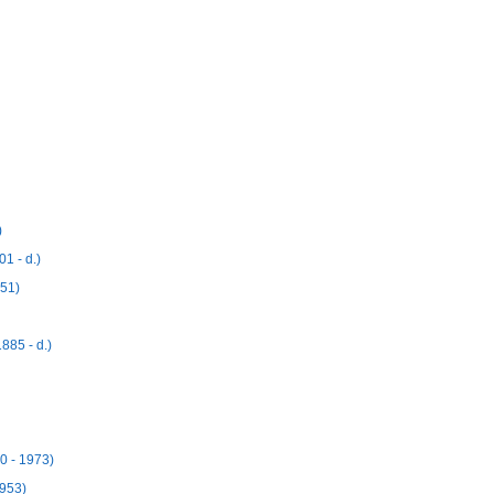
)
1 - d.)
951)
885 - d.)
0 - 1973)
1953)