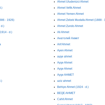
Ahmet Uludenizci Ahmet
.)
Ahmet Vefik Ahmet
Ahmet Yemen Ahmet
86 - 1926)
Ahmet Zebek Mustafa Ahmet (1888 - 
d.)
Ahmet Zundo Ahmet
914 - d.)
Ali Ahmet
Анатолий Ахмет
а
Arif Ahmet
Ayen Ahmet
ayşe ahmet
Ayşe Ahmet
Ayşe Ahmet
Ayşe AHMET
.)
aziz ahmet
Behiye Ahmet (1924 - d.)
BEQE AHMET
Cahit Ahmet