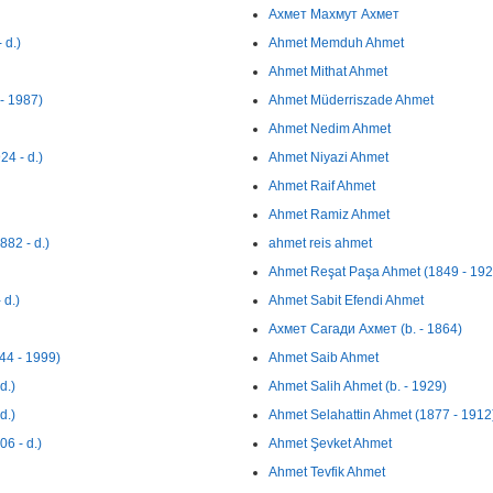
Ахмет Махмут Ахмет
 d.)
Ahmet Memduh Ahmet
Ahmet Mithat Ahmet
- 1987)
Ahmet Müderriszade Ahmet
Ahmet Nedim Ahmet
4 - d.)
Ahmet Niyazi Ahmet
Ahmet Raif Ahmet
Ahmet Ramiz Ahmet
82 - d.)
ahmet reis ahmet
Ahmet Reşat Paşa Ahmet (1849 - 192
d.)
Ahmet Sabit Efendi Ahmet
Ахмет Сагади Ахмет (b. - 1864)
4 - 1999)
Ahmet Saib Ahmet
d.)
Ahmet Salih Ahmet (b. - 1929)
d.)
Ahmet Selahattin Ahmet (1877 - 1912
6 - d.)
Ahmet Şevket Ahmet
Ahmet Tevfik Ahmet