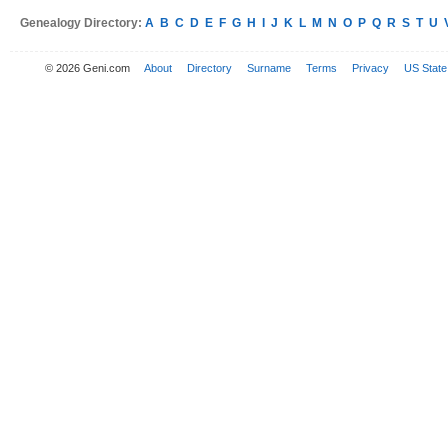
Genealogy Directory:
A
B
C
D
E
F
G
H
I
J
K
L
M
N
O
P
Q
R
S
T
U
© 2026 Geni.com
About
Directory
Surname
Terms
Privacy
US State