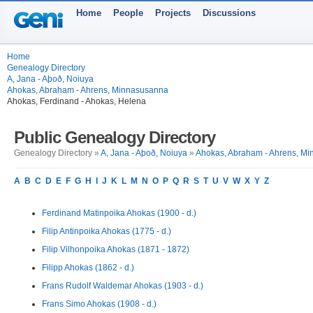
Home
People
Projects
Discussions
Home
Genealogy Directory
A, Jana - Aþoð, Noiuya
Ahokas, Abraham - Ahrens, Minnasusanna
Ahokas, Ferdinand - Ahokas, Helena
Public Genealogy Directory
Genealogy Directory »
A, Jana - Aþoð, Noiuya
»
Ahokas, Abraham - Ahrens, M
A
B
C
D
E
F
G
H
I
J
K
L
M
N
O
P
Q
R
S
T
U
V
W
X
Y
Z
Ferdinand Matinpoika Ahokas (1900 - d.)
Filip Antinpoika Ahokas (1775 - d.)
Filip Vilhonpoika Ahokas (1871 - 1872)
Filipp Ahokas (1862 - d.)
Frans Rudolf Waldemar Ahokas (1903 - d.)
Frans Simo Ahokas (1908 - d.)