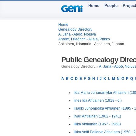
Home
People
Projec
Home
Genealogy Directory
A, Jana - Aþoð, Noiuya
Ahrent, Friedrich - Aijala, Pirkko
Ahtiainen, Iidamaria - Ahtiainen, Juhana
Public Genealogy Direc
Genealogy Directory »
A, Jana - Aþoð, Noiuy
A
B
C
D
E
F
G
H
I
J
K
L
M
N
O
P
Q
Iida Maria Juhanantytär Ahtiainen (18
Iines Ida Ahtiainen (1918 - d.)
Iisakki Juhonpoika Ahtiainen (1895 - 
Iivari Ahtiainen (1902 - 1941)
Ilkka Ahtiainen (1957 - 1968)
Ilkka Antti Pellervo Ahtiainen (1950 - 