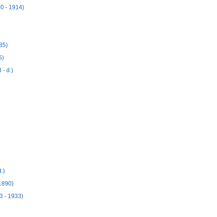
0 - 1914)
85)
5)
- d.)
.)
1890)
3 - 1933)