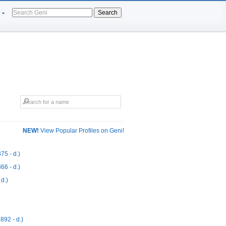
Search
NEW!
View Popular Profiles on Geni!
5 - d.)
6 - d.)
d.)
892 - d.)