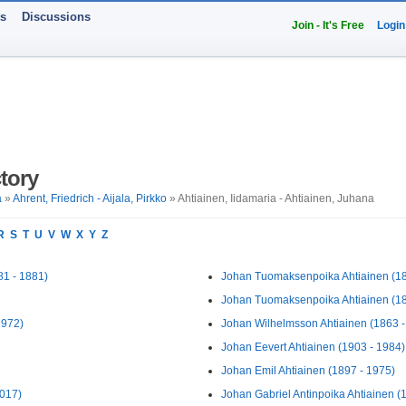
ts
Discussions
Join - It's Free
Login
tory
a
»
Ahrent, Friedrich - Aijala, Pirkko
» Ahtiainen, Iidamaria - Ahtiainen, Juhana
R
S
T
U
V
W
X
Y
Z
81 - 1881)
Johan Tuomaksenpoika Ahtiainen (187
Johan Tuomaksenpoika Ahtiainen (186
1972)
Johan Wilhelmsson Ahtiainen (1863 - 
Johan Eevert Ahtiainen (1903 - 1984)
Johan Emil Ahtiainen (1897 - 1975)
2017)
Johan Gabriel Antinpoika Ahtiainen (1