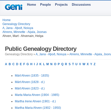
Home
People
Projects
Discussions
Home
Genealogy Directory
A, Jana - Aþoð, Noiuya
Ahrens, Minnette - Aijala, Joonas
Ahven, Mart - Ahvenain, Helga
Public Genealogy Directory
Genealogy Directory »
A, Jana - Aþoð, Noiuya
»
Ahrens, Minnette - Aijala, Joon
A
B
C
D
E
F
G
H
I
J
K
L
M
N
O
P
Q
R
S
T
U
V
W
X
Y
Z
Märt Ahven (1835 - 1835)
Märt Ahven (1828 - d.)
Märt Ahven (1823 - d.)
Marta Maria Ahven (1904 - 1985)
Martha Irene Ahven (1901 - d.)
Martha Maria Ahven (1902 - 1950)