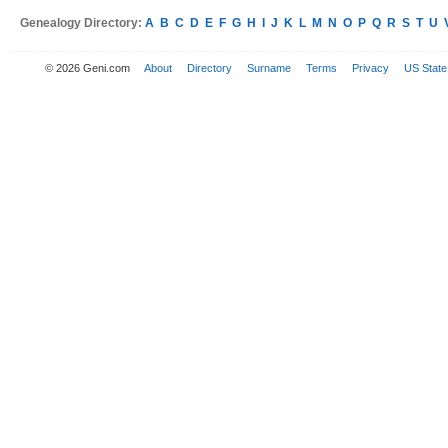
Genealogy Directory:
A
B
C
D
E
F
G
H
I
J
K
L
M
N
O
P
Q
R
S
T
U
© 2026 Geni.com
About
Directory
Surname
Terms
Privacy
US State