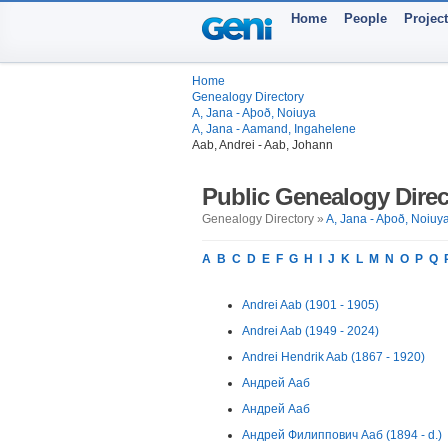
Home
People
Projec
Home
Genealogy Directory
A, Jana - Aþoð, Noiuya
A, Jana - Aamand, Ingahelene
Aab, Andrei - Aab, Johann
Public Genealogy Direc
Genealogy Directory »
A, Jana - Aþoð, Noiuy
A
B
C
D
E
F
G
H
I
J
K
L
M
N
O
P
Q
Andrei Aab (1901 - 1905)
Andrei Aab (1949 - 2024)
Andrei Hendrik Aab (1867 - 1920)
Андрей Ааб
Андрей Ааб
Андрей Филиппович Ааб (1894 - d.)