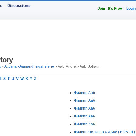
ts
Discussions
Join - It's Free
Login
tory
a
»
A, Jana - Aamand, Ingahelene
» Aab, Andrei - Aab, Johann
R
S
T
U
V
W
X
Y
Z
Филипп Ааб
Филипп Ааб
Филипп Ааб
Филипп Ааб
Филипп Ааб
Филипп Филиппович Ааб (1925 - d.)