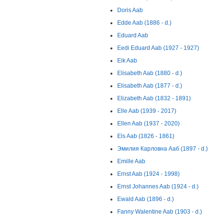
Doris Aab
Edde Aab (1886 - d.)
Eduard Aab
Eedi Eduard Aab (1927 - 1927)
Eik Aab
Elisabeth Aab (1880 - d.)
Elisabeth Aab (1877 - d.)
Elizabeth Aab (1832 - 1891)
Elle Aab (1939 - 2017)
Ellen Aab (1937 - 2020)
Els Aab (1826 - 1861)
Эмилия Карловна Ааб (1897 - d.)
Emille Aab
Ernst Aab (1924 - 1998)
Ernst Johannes Aab (1924 - d.)
Ewald Aab (1896 - d.)
Fanny Walentine Aab (1903 - d.)