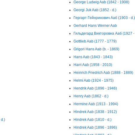
George Ludwig Aab (1842 - 1908)
Georgi Juk Aab (1852 - d.)
Гергарт Гейнрихович Ааб (1903 - d.)
Gerhard Hans Werner Aab
Гильдегард Викторовна Ааб (1927 - 
Gottlieb Aab (1777 - 1779)
Grigori Hans Aab (b. - 1869)
Hans Aab (1843 - 1843)
Harri Aab (1958 - 2010)
Heinrich Friedrich Aab (1888 - 1889)
Helmi Aab (1924 - 1975)
Hendrik Aab (1896 - 1946)
Henry Aab (1862 - d.)
Hermine Aab (1913 - 1994)
Hindrek Aab (1838 - 1912)
d.)
Hindrek Aab (1810 - d.)
Hindrek Aab (1896 - 1896)