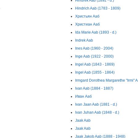
Hindrek Aab (1892 - d.)
)
Hindrich Aab (1783 - 1809)
Христьян Ааб
Христиан Ааб
Ida Marie Aab (1893 - d.)
Indrek Aab
Ines Aab (1960 - 2004)
Inge Aab (1922 - 2000)
Ingel Aab (1843 - 1869)
Ingel Aab (1855 - 1864)
Irmgard Dorothea Margarethe "Irmi" A
Ivan Aab (1884 - 1887)
Иван Ааб
Ivan Jaan Aab (1881 - d.)
Ivan Juhan Aab (1848 - d.)
Jaak Aab
Jaak Aab
Jaak Jakob Aab (1888 - 1948)