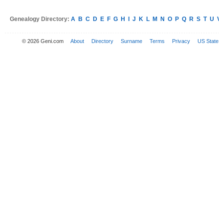
Genealogy Directory:
A
B
C
D
E
F
G
H
I
J
K
L
M
N
O
P
Q
R
S
T
U
© 2026 Geni.com
About
Directory
Surname
Terms
Privacy
US State