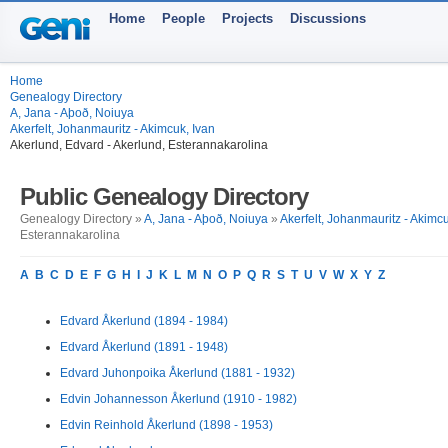
Home
People
Projects
Discussions
Home
Genealogy Directory
A, Jana - Aþoð, Noiuya
Akerfelt, Johanmauritz - Akimcuk, Ivan
Akerlund, Edvard - Akerlund, Esterannakarolina
Public Genealogy Directory
Genealogy Directory »
A, Jana - Aþoð, Noiuya
»
Akerfelt, Johanmauritz - Akimcu
Esterannakarolina
A
B
C
D
E
F
G
H
I
J
K
L
M
N
O
P
Q
R
S
T
U
V
W
X
Y
Z
Edvard Åkerlund (1894 - 1984)
Edvard Åkerlund (1891 - 1948)
Edvard Juhonpoika Åkerlund (1881 - 1932)
Edvin Johannesson Åkerlund (1910 - 1982)
Edvin Reinhold Åkerlund (1898 - 1953)