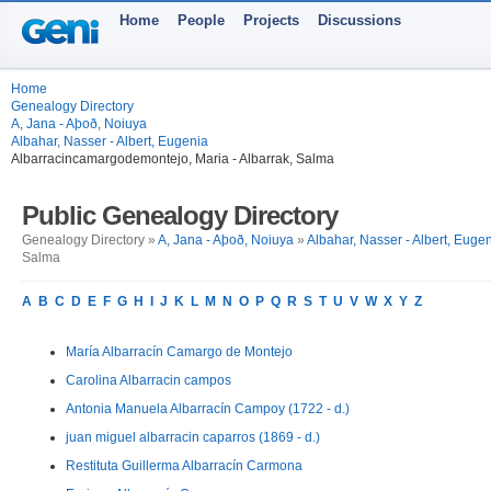
Home
People
Projects
Discussions
Home
Genealogy Directory
A, Jana - Aþoð, Noiuya
Albahar, Nasser - Albert, Eugenia
Albarracincamargodemontejo, Maria - Albarrak, Salma
Public Genealogy Directory
Genealogy Directory »
A, Jana - Aþoð, Noiuya
»
Albahar, Nasser - Albert, Euge
Salma
A
B
C
D
E
F
G
H
I
J
K
L
M
N
O
P
Q
R
S
T
U
V
W
X
Y
Z
María Albarracín Camargo de Montejo
Carolina Albarracin campos
Antonia Manuela Albarracín Campoy (1722 - d.)
juan miguel albarracin caparros (1869 - d.)
Restituta Guillerma Albarracín Carmona