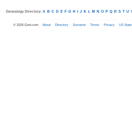
Genealogy Directory:
A
B
C
D
E
F
G
H
I
J
K
L
M
N
O
P
Q
R
S
T
U
© 2026 Geni.com
About
Directory
Surname
Terms
Privacy
US State