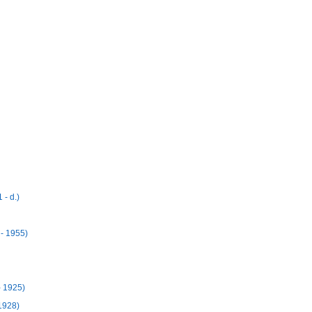
- d.)
- 1955)
- 1925)
 1928)