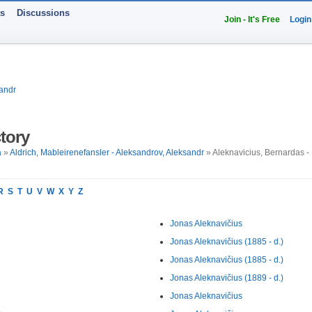
ts
Discussions
Join - It's Free
Login
sandr
tory
a
»
Aldrich, Mableirenefansler - Aleksandrov, Aleksandr
» Aleknavicius, Bernardas -
R
S
T
U
V
W
X
Y
Z
Jonas Aleknavičius
Jonas Aleknavičius (1885 - d.)
Jonas Aleknavičius (1885 - d.)
Jonas Aleknavičius (1889 - d.)
Jonas Aleknavičius