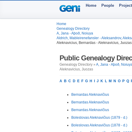
Home
People
Projec
Home
Genealogy Directory
A, Jana - Aþoð, Noiuya
Aldrich, Mableirenefansler - Aleksandrov, Alek
Aleknavicius, Bernardas - Aleknavicius, Juozas
Public Genealogy Direc
Genealogy Directory »
A, Jana - Aþoð, Noiuy
Aleknavicius, Juozas
A
B
C
D
E
F
G
H
I
J
K
L
M
N
O
P
Q
Bernardas Aleknavičius
Bernardas Aleknavičius
Bernardas Aleknavičius
Boleslovas Aleknavičius (1879 - d.)
Boleslovas Aleknavičius (1878 - d.)