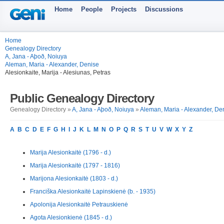
Home
People
Projects
Discussions
Home
Genealogy Directory
A, Jana - Aþoð, Noiuya
Aleman, Maria - Alexander, Denise
Alesionkaite, Marija - Alesiunas, Petras
Public Genealogy Directory
Genealogy Directory »
A, Jana - Aþoð, Noiuya
»
Aleman, Maria - Alexander, De
A
B
C
D
E
F
G
H
I
J
K
L
M
N
O
P
Q
R
S
T
U
V
W
X
Y
Z
Marija Alesionkaitė (1796 - d.)
Marija Alesionkaitė (1797 - 1816)
Marijona Alesionkaitė (1803 - d.)
Franciška Alesionkaitė Lapinskienė (b. - 1935)
Apolonija Alesionkaitė Petrauskienė
Agota Alesionkienė (1845 - d.)