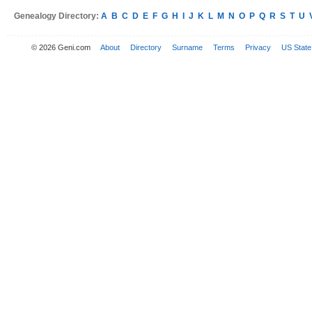
Genealogy Directory:
A
B
C
D
E
F
G
H
I
J
K
L
M
N
O
P
Q
R
S
T
U
© 2026 Geni.com
About
Directory
Surname
Terms
Privacy
US State