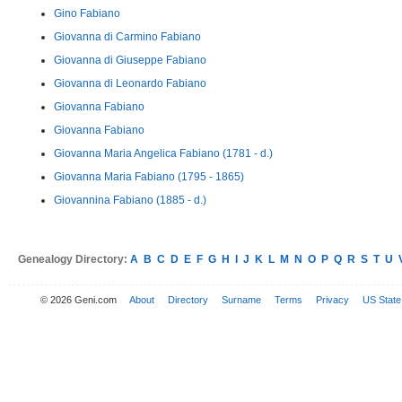
Gino Fabiano
Giovanna di Carmino Fabiano
Giovanna di Giuseppe Fabiano
Giovanna di Leonardo Fabiano
Giovanna Fabiano
Giovanna Fabiano
Giovanna Maria Angelica Fabiano (1781 - d.)
Giovanna Maria Fabiano (1795 - 1865)
Giovannina Fabiano (1885 - d.)
Genealogy Directory:
A
B
C
D
E
F
G
H
I
J
K
L
M
N
O
P
Q
R
S
T
U
© 2026 Geni.com
About
Directory
Surname
Terms
Privacy
US State