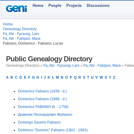
Home
People
Projects
Discussions
Home
Genealogy Directory
Fa, Abi - Fµravsg, Lars
Fa, Abi - Fabijani, Mara
Fabiano, Domenico - Fabiano, Lucas
Public Genealogy Directory
Genealogy Directory »
Fa, Abi - Fµravsg, Lars
»
Fa, Abi - Fabijani, Mara
» Fabia
A
B
C
D
E
F
G
H
I
J
K
L
M
N
O
P
Q
R
S
T
U
V
W
X
Y
Z
Domenico Fabiano (1838 - d.)
Domenico Fabiano (1888 - d.)
Domenico FABIANO (b. - 1758)
Доменик Леонардович Фабиано
Domingo Saverio Fabiano
Dominico "Dominic" Fabiano (1902 - 1983)