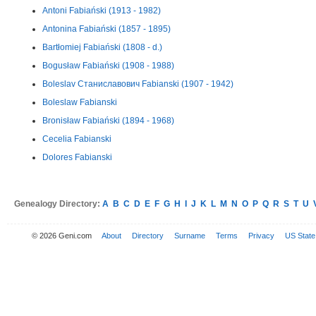
Antoni Fabiański (1913 - 1982)
Antonina Fabiański (1857 - 1895)
Bartłomiej Fabiański (1808 - d.)
Bogusław Fabiański (1908 - 1988)
Boleslav Станиславович Fabianski (1907 - 1942)
Boleslaw Fabianski
Bronisław Fabiański (1894 - 1968)
Cecelia Fabianski
Dolores Fabianski
Genealogy Directory:
A
B
C
D
E
F
G
H
I
J
K
L
M
N
O
P
Q
R
S
T
U
© 2026 Geni.com
About
Directory
Surname
Terms
Privacy
US State