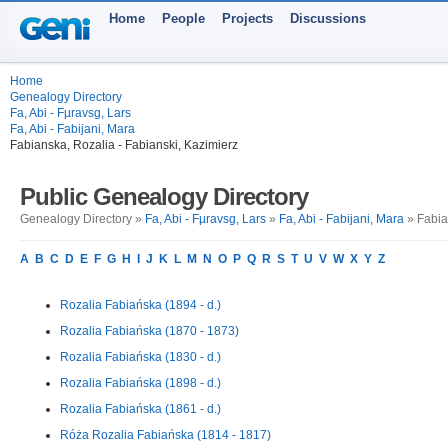
Home
People
Projects
Discussions
Home
Genealogy Directory
Fa, Abi - Fµravsg, Lars
Fa, Abi - Fabijani, Mara
Fabianska, Rozalia - Fabianski, Kazimierz
Public Genealogy Directory
Genealogy Directory »
Fa, Abi - Fµravsg, Lars
»
Fa, Abi - Fabijani, Mara
» Fabia
A
B
C
D
E
F
G
H
I
J
K
L
M
N
O
P
Q
R
S
T
U
V
W
X
Y
Z
Rozalia Fabiańska (1894 - d.)
Rozalia Fabiańska (1870 - 1873)
Rozalia Fabiańska (1830 - d.)
Rozalia Fabiańska (1898 - d.)
Rozalia Fabiańska (1861 - d.)
Róża Rozalia Fabiańska (1814 - 1817)