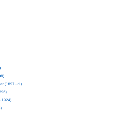
)
08)
r (1897 - d.)
896)
- 1924)
3)