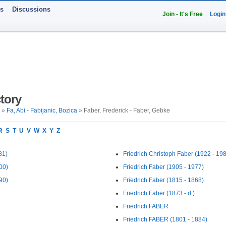
ts
Discussions
Join - It's Free
Login
tory
»
Fa, Abi - Fabijanic, Bozica
» Faber, Frederick - Faber, Gebke
R
S
T
U
V
W
X
Y
Z
81)
Friedrich Christoph Faber (1922 - 19
00)
Friedrich Faber (1905 - 1977)
90)
Friedrich Faber (1815 - 1868)
Friedrich Faber (1873 - d.)
Friedrich FABER
Friedrich FABER (1801 - 1884)