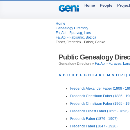
Home
People
Projec
Home
Genealogy Directory
Fa, Abi - Fµravsg, Lars
Fa, Abi - Fabijanic, Bozica
Faber, Frederick - Faber, Gebke
Public Genealogy Direc
Genealogy Directory »
Fa, Abi - Fµravsg, Lars
A
B
C
D
E
F
G
H
I
J
K
L
M
N
O
P
Q
Frederick Alexander Faber (1909 - 19
Frederick Christiaan Faber (1886 - 19
Frederick Christiaan Faber (1965 - 19
Frederick Ernest Faber (1895 - 1896)
Frederick Faber (1876 - 1907)
Frederick Faber (1847 - 1920)