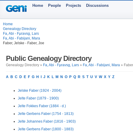
Home
People
Projects
Discussions
Home
Genealogy Directory
Fa, Abi - Fµravsg, Lars
Fa, Abi - Fabijani, Mara
Faber, Jelske - Faber, Joe
Public Genealogy Directory
Genealogy Directory »
Fa, Abi - Fµravsg, Lars
»
Fa, Abi - Fabijani, Mara
» Faber,
A
B
C
D
E
F
G
H
I
J
K
L
M
N
O
P
Q
R
S
T
U
V
W
X
Y
Z
Jelske Faber (1924 - 2004)
Jelte Faber (1879 - 1900)
Jelte Fokkes Faber (1884 - d.)
Jelte Gerbens Faber (1754 - 1813)
Jelte Johannes Faber (1816 - 1903)
Jelte Gerbens Faber (1800 - 1883)