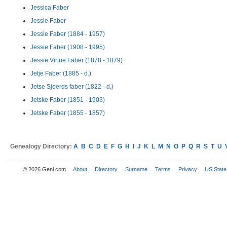
Jessica Faber
Jessie Faber
Jessie Faber (1884 - 1957)
Jessie Faber (1908 - 1995)
Jessie Virtue Faber (1878 - 1879)
Jetje Faber (1885 - d.)
Jetse Sjoerds faber (1822 - d.)
Jetske Faber (1851 - 1903)
Jetske Faber (1855 - 1857)
Genealogy Directory:
A
B
C
D
E
F
G
H
I
J
K
L
M
N
O
P
Q
R
S
T
U
© 2026 Geni.com
About
Directory
Surname
Terms
Privacy
US State