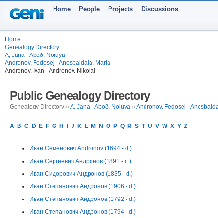
Home
People
Projects
Discussions
Home
Genealogy Directory
A, Jana - Aþoð, Noiuya
Andronov, Fedosej - Anesbaldaia, Maria
Andronov, Ivan - Andronov, Nikolai
Public Genealogy Directory
Genealogy Directory »
A, Jana - Aþoð, Noiuya
»
Andronov, Fedosej - Anesbalda
A
B
C
D
E
F
G
H
I
J
K
L
M
N
O
P
Q
R
S
T
U
V
W
X
Y
Z
Иван Семенович Andronov (1694 - d.)
Иван Сергеевич Андронов (1891 - d.)
Иван Сидорович Андронов (1835 - d.)
Иван Степанович Андронов (1906 - d.)
Иван Степанович Андронов (1792 - d.)
Иван Степанович Андронов (1794 - d.)