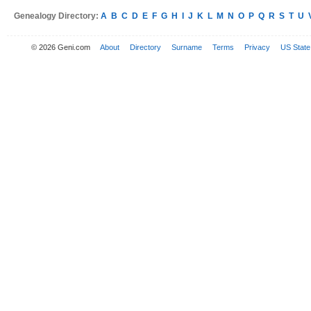
Genealogy Directory:
A
B
C
D
E
F
G
H
I
J
K
L
M
N
O
P
Q
R
S
T
U
© 2026 Geni.com
About
Directory
Surname
Terms
Privacy
US State