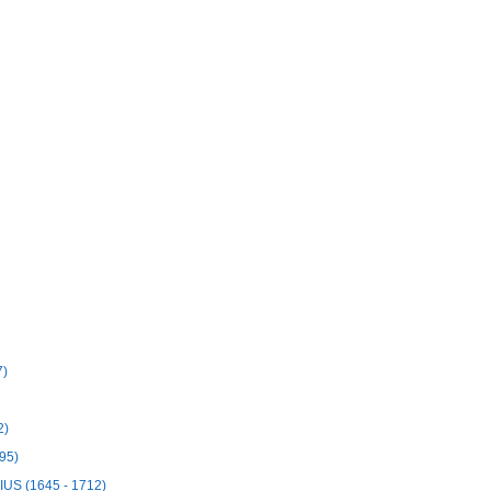
7)
2)
95)
US (1645 - 1712)