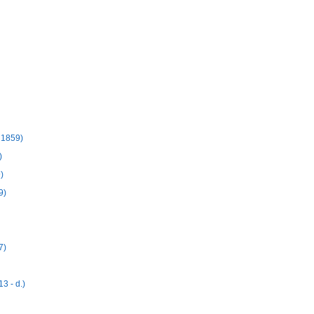
 1859)
)
)
9)
7)
 - d.)