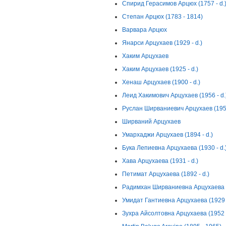
Спирид Герасимов Арцюх (1757 - d.
Степан Арцюх (1783 - 1814)
Варвара Арцюх
Янарси Арцухаев (1929 - d.)
Хаким Арцухаев
Хаким Арцухаев (1925 - d.)
Хенаш Арцухаев (1900 - d.)
Леид Хакимович Арцухаев (1956 - d.
Руслан Ширваниевич Арцухаев (1952
Ширваний Арцухаев
Умархаджи Арцухаев (1894 - d.)
Бука Лепиевна Арцухаева (1930 - d.
Хава Арцухаева (1931 - d.)
Петимат Арцухаева (1892 - d.)
Радимхан Ширваниевна Арцухаева (1
Умидат Гантиевна Арцухаева (1929 -
Зухра Айсолтовна Арцухаева (1952 -