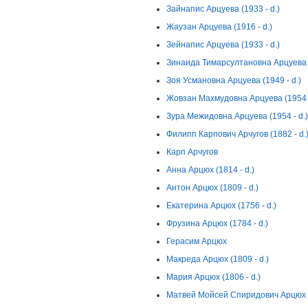
Зайнапис Арцуева (1933 - d.)
Жаузан Арцуева (1916 - d.)
Зейнапис Арцуева (1933 - d.)
Зинаида Тимарсултановна Арцуева (
Зоя Усмановна Арцуева (1949 - d.)
Жовзан Махмудовна Арцуева (1954 -
Зура Межидовна Арцуева (1954 - d.)
Филипп Карпович Арчугов (1882 - d.
Карп Арчугов
Анна Арцюх (1814 - d.)
Антон Арцюх (1809 - d.)
Екатерина Арцюх (1756 - d.)
Фрузина Арцюх (1784 - d.)
Герасим Арцюх
Макреда Арцюх (1809 - d.)
Мария Арцюх (1806 - d.)
Матвей Мойсей Спиридович Арцюх (1