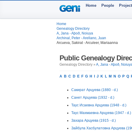
Home
People
Projec
Home
Genealogy Directory
A, Jana - Aþoð, Noiuya
Archinal, Peter - Arellano, Juan
Arcueva, Sakirat - Arculeer, Mariaanna
Public Genealogy Direc
Genealogy Directory »
A, Jana - Aþoð, Noiuy
A
B
C
D
E
F
G
H
I
J
K
L
M
N
O
P
Q
Сакират Арцуева (1880 - d.)
Санет Арцуева (1932 - d.)
Таус Исаевна Арцуева (1948 - d.)
Таус Махмаевна Арцуева (1947 - d.)
Захара Арцуева (1915 - d.)
Зайбула Хасбулатовна Арцуева (1900