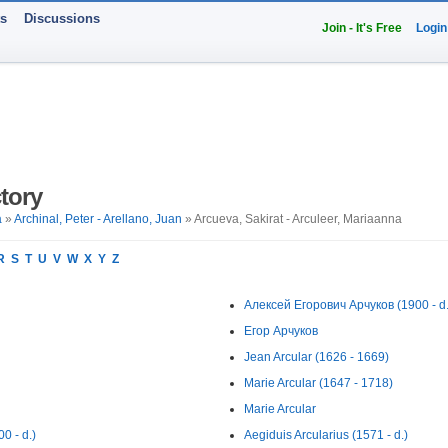
ts
Discussions
Join - It's Free
Login
tory
a
»
Archinal, Peter - Arellano, Juan
» Arcueva, Sakirat - Arculeer, Mariaanna
R
S
T
U
V
W
X
Y
Z
Алексей Егорович Арчуков (1900 - d.
Егор Арчуков
Jean Arcular (1626 - 1669)
Marie Arcular (1647 - 1718)
Marie Arcular
 - d.)
Aegiduis Arcularius (1571 - d.)