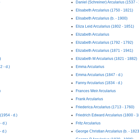
)
Daniel (Schreiner) Arcularius (1537 -
Elisabeth Arcularius (1750 - 1821)
Elisabeth Arcularius (b. - 1900)
Eliza Leid Arcularius (1802 - 1851)
Elizabeth Arcularius
Elizabeth Arcularius (1792 - 1792)
Elizabeth Arcularius (1871 - 1941)
)
Elizabeth M Arcularius (1821 - 1882)
 - d.)
Emma Arcularius
Emma Arcularius (1847 - d.)
Fanny Arcularius (1834 - d.)
)
Frances Weir Arcularius
Frank Arcularius
Friederica Arcularius (1713 - 1760)
954 - d.)
Friedrich Edward Arcularius (1800 - 
 d.)
Fritz Arcularius
 d.)
George Christian Arcularius (b. - 1823