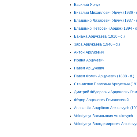
Василий Ярчук
Виталий Михайлович Ярчук (1936 - d
Владимир Лазаревич Ярчук (1937 - d
Владимир Петрович Арцюк (1894 - d
Банажа Арцукаева (1910 - d.)
Зара Арцукаева (1940 - d.)
Антон Арцукевич
Ирина Арцукевич
Павел Арцукевич
Павел Фомич Арцукевич (1888 - d.)
Станислав Павлович Арцукевич (1918
Дмитрий Фёдорович Арцюкевич Роман
Фёдор Арцюкевич Романовский
Anastasiia Андріївна Arcukevych (19
Volodymyr Васильович Arcukevych
Volodymyr Володимирович Arcukevy