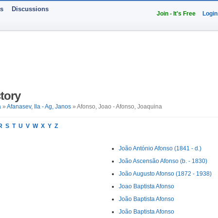
ts
Discussions
Join - It's Free
Login
tory
a
»
Afanasev, Ila - Ag, Janos
» Afonso, Joao - Afonso, Joaquina
R
S
T
U
V
W
X
Y
Z
João António Afonso (1841 - d.)
João Ascensão Afonso (b. - 1830)
João Augusto Afonso (1872 - 1938)
Joao Baptista Afonso
João Baptista Afonso
João Baptista Afonso