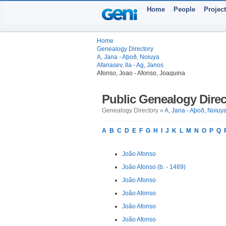
Home
People
Projec
Home
Genealogy Directory
A, Jana - Aþoð, Noiuya
Afanasev, Ila - Ag, Janos
Afonso, Joao - Afonso, Joaquina
Public Genealogy Direc
Genealogy Directory »
A, Jana - Aþoð, Noiuy
A
B
C
D
E
F
G
H
I
J
K
L
M
N
O
P
Q
João Afonso
João Afonso (b. - 1489)
João Afonso
João Afonso
João Afonso
João Afonso