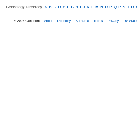
Genealogy Directory:
A
B
C
D
E
F
G
H
I
J
K
L
M
N
O
P
Q
R
S
T
U
© 2026 Geni.com
About
Directory
Surname
Terms
Privacy
US State