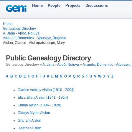
Home
People
Projects
Discussions
Home
Genealogy Directory
A, Jana - Aþoð, Noiuya
Airaudo, Domenico - Ajbuszyc, Brajndla
Aiston, Clarice - Aistropaisthorpe, Mary
Public Genealogy Directory
Genealogy Directory »
A, Jana - Aþoð, Noiuya
»
Airaudo, Domenico - Ajbuszyc,
A
B
C
D
E
F
G
H
I
J
K
L
M
N
O
P
Q
R
S
T
U
V
W
X
Y
Z
Clarice Audrey Aiston (1910 - 2004)
Eliza Ellen Aiston (1841 - 1914)
Emma Aiston (1886 - 1920)
Gladys Myrtle Aiston
Graham Aiston
Heather Aiston