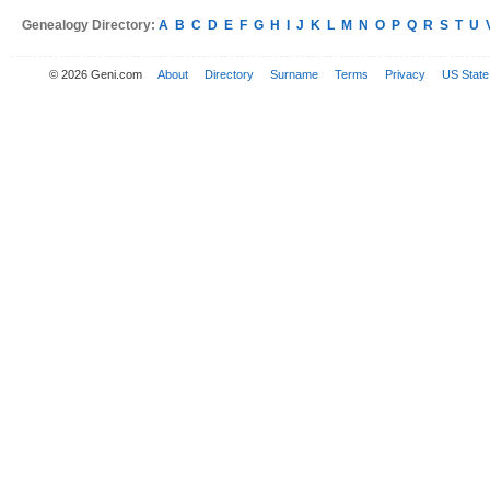
Genealogy Directory:
A
B
C
D
E
F
G
H
I
J
K
L
M
N
O
P
Q
R
S
T
U
© 2026 Geni.com
About
Directory
Surname
Terms
Privacy
US State