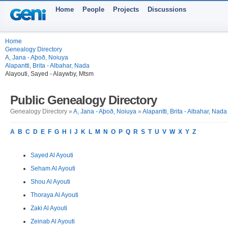
Home
People
Projects
Discussions
Home
Genealogy Directory
A, Jana - Aþoð, Noiuya
Alapantti, Brita - Albahar, Nada
Alayouti, Sayed - Alaywby, Mtsm
Public Genealogy Directory
Genealogy Directory »
A, Jana - Aþoð, Noiuya
»
Alapantti, Brita - Albahar, Nada
A
B
C
D
E
F
G
H
I
J
K
L
M
N
O
P
Q
R
S
T
U
V
W
X
Y
Z
Sayed Al Ayouti
Seham Al Ayouti
Shou Al Ayouti
Thoraya Al Ayouti
Zaki Al Ayouti
Zeinab Al Ayouti